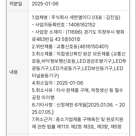
처분일
2025-01-06
1.업체명 : 주식회사 세한엘이디 (대표 : 김진일)
- 사업자등록번호 : 1408162152
- 사업장 소재지 : (11696) 경기도 의정부시 평화
로483번길 43 5층501호
2.위반제품 : 교통신호등(4616150401)
메뉴열기
3.취소제품 : 직접생산확인 받은 모든제품 (교통신
호등,바닥형보행신호등,LED경관조명기구,LED투
광등기구,LED가로등기구,LED보안등기구,LED
내용
터널용등기구)
4.취소일자 : 2025-01-06
5.취소사유 : 타사 완제품 구매, 하청생산 등 필수
공정 미이행
6.기타사항 : 신청제한 6개월[2025.01.06. ~ 20
25.07.05.]
7.취소근거 : 중소기업제품 구매촉진 및 판로지원
에 관한 법률 제11조 제2항 제3호, 제3항, 제5항