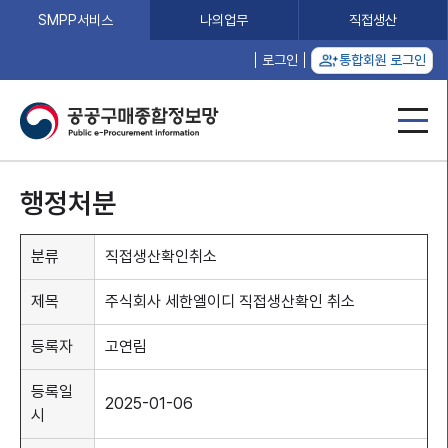
SMPP서비스
나의업무
직접생산
로그인
통합회원 로그인
행정처분
분류
직접생산확인취소
제목
주식회사 세한엘이디 직접생산확인 취소
등록자
고연림
등록일
2025-01-06
시