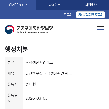
SMPP서비스
나의업무
직접생산
로그인
통합회원 로그인
행정처분
분류
직접생산확인취소
제목
강산하우징 직접생산확인 취소
등록자
정대현
등록일
2026-03-03
시